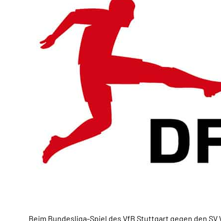
Beim Bundesliga-Spiel des VfB Stuttgart gegen den SV